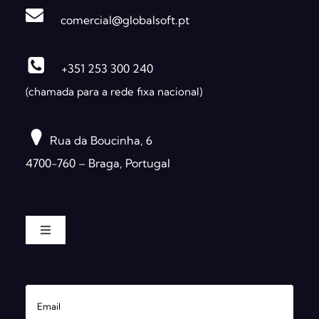
comercial@globalsoft.pt
+351 253 300 240
(chamada para a rede fixa nacional)
Rua da Boucinha, 6
4700-760 – Braga, Portugal
Toggle
Navigation
Software
Servicios
Ayuntamientos