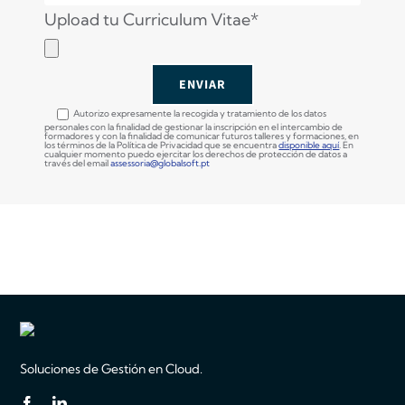
Upload tu Curriculum Vitae*
Autorizo ​​expresamente la recogida y tratamiento de los datos
personales con la finalidad de gestionar la inscripción en el intercambio de
formadores y con la finalidad de comunicar futuros talleres y formaciones, en
los términos de la Política de Privacidad que se encuentra
disponible aquí
. En
cualquier momento puedo ejercitar los derechos de protección de datos a
través del email
assessoria@globalsoft.pt
Soluciones de Gestión en Cloud.