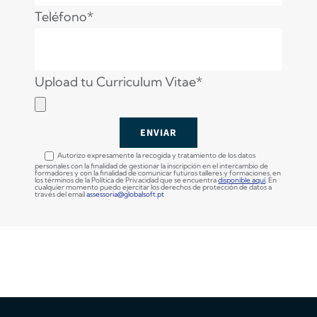
Teléfono*
Upload tu Curriculum Vitae*
Autorizo ​​expresamente la recogida y tratamiento de los datos
personales con la finalidad de gestionar la inscripción en el intercambio de
formadores y con la finalidad de comunicar futuros talleres y formaciones, en
los términos de la Política de Privacidad que se encuentra
disponible aquí
. En
cualquier momento puedo ejercitar los derechos de protección de datos a
través del email
assessoria@globalsoft.pt