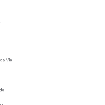
e
s
da Via
 de
es