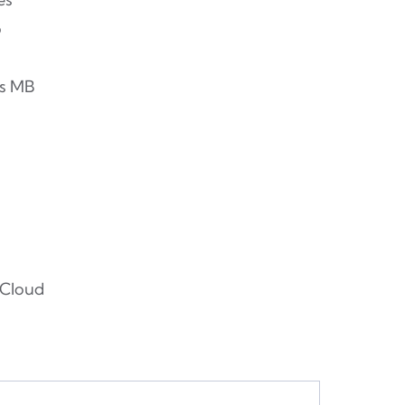
o
as MB
 Cloud
s