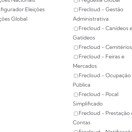
figurador Eleições
Frecloud - Gestão
ições Global
Administrativa
Frecloud - Canídeos 
Gatídeos
Frecloud - Cemitério
Frecloud - Feiras e
Mercados
Frecloud - Ocupação 
Pública
Frecloud - Pocal
Simplificado
Frecloud - Prestação
Contas
Frecloud - Notificaçõ