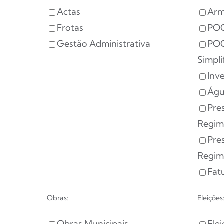
Actas
Arm
Frotas
POC
Gestão Administrativa
POC
Simpli
Inv
Águ
Pre
Regim
Pre
Regim
Fat
Obras:
Eleições
Obras Municipais
Ele