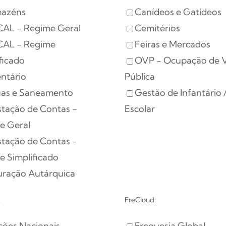
azéns
Canídeos e Gatídeos
AL - Regime Geral
Cemitérios
AL - Regime
Feiras e Mercados
ficado
OVP - Ocupação de V
entário
Pública
as e Saneamento
Gestão de Infantário 
stação de Contas -
Escolar
e Geral
stação de Contas -
e Simplificado
uração Autárquica
:
FreCloud:
ições Nacionais
Freguesia Global