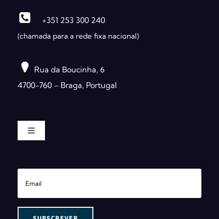
+351 253 300 240
(chamada para a rede fixa nacional)
Rua da Boucinha, 6
4700-760 – Braga, Portugal
Toggle
Navigation
A Globalsoft
Software