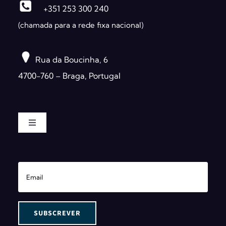
+351 253 300 240
(chamada para a rede fixa nacional)
Rua da Boucinha, 6
4700-760 – Braga, Portugal
Toggle
Navigation
A Globalsoft
Software
Consultoria
Administração Pública